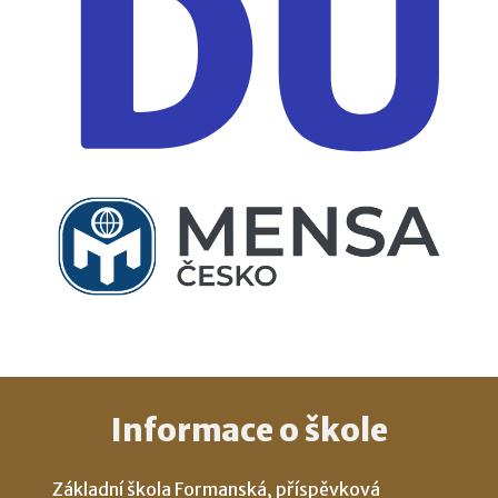
Informace o škole
Základní škola Formanská, příspěvková