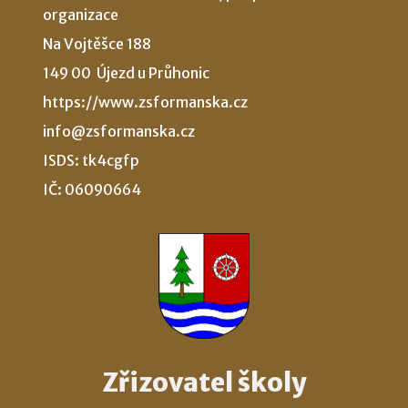
organizace
Na Vojtěšce 188
149 00 Újezd u Průhonic
https://www.zsformanska.cz
info@zsformanska.cz
ISDS: tk4cgfp
IČ: 06090664
Zřizovatel školy