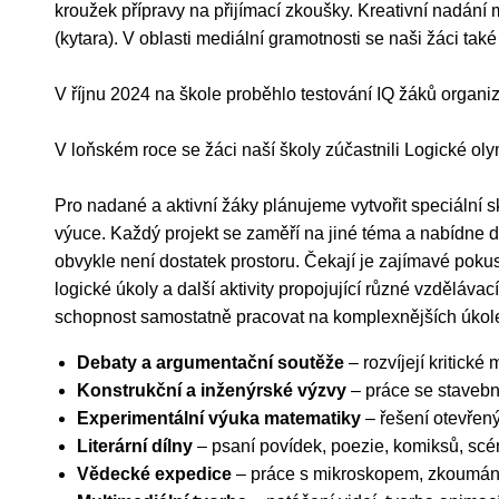
kroužek přípravy na přijímací zkoušky. Kreativní nadání
(kytara). V oblasti mediální gramotnosti se naši žáci tak
V říjnu 2024 na škole proběhlo testování IQ žáků orga
V loňském roce se žáci naší školy zúčastnili Logické ol
Pro nadané a aktivní žáky plánujeme vytvořit speciální 
výuce. Každý projekt se zaměří na jiné téma a nabídne d
obvykle není dostatek prostoru. Čekají je zajímavé pokusy
logické úkoly a další aktivity propojující různé vzdělávací
schopnost samostatně pracovat na komplexnějších úkol
Debaty a argumentační soutěže
– rozvíjejí kritick
Konstrukční a inženýrské výzvy
– práce se stavebn
Experimentální výuka matematiky
– řešení otevřený
Literární dílny
– psaní povídek, poezie, komiksů, scé
Vědecké expedice
– práce s mikroskopem, zkoumání