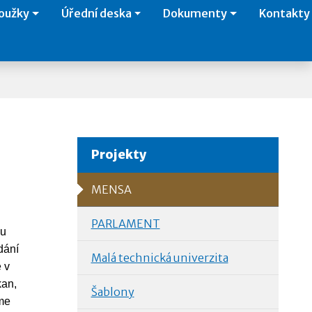
oužky
Úřední deska
Dokumenty
Kontakty
Projekty
MENSA
PARLAMENT
mu
dání
Malá technická univerzita
 v
kan,
Šablony
eme