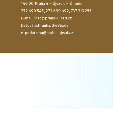
149 00 Praha 4 – Újezd u Průhonic
272 690 545, 272 690 692, 737 213 255
E-mail: info@praha-ujezd.cz
Datová schránka: 2w9bx6s
e-podatelna@praha-ujezd.cz