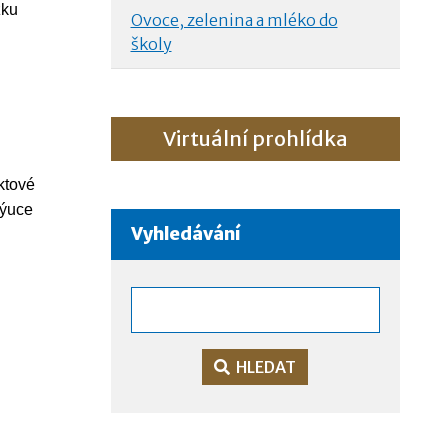
žku
Ovoce, zelenina a mléko do
školy
Virtuální prohlídka
ktové
výuce
Vyhledávání
HLEDAT