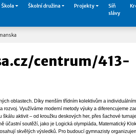
Škola
Školní družina
Projekty
Síň
Kr
slávy
rmanska
sa.cz/centrum/413-
ných oblastech. Díky menším třídním kolektivům a individuální
y a rozvoj. Využíváme moderní metody výuky a diferencujeme za
škálu aktivit – od kroužku deskových her, přes šachové turnaje
lně účastní soutěží, jako je Logická olympiáda, Matematický Klo
dosahují skvělých výsledků. Pro budoucí gymnazisty organizuj