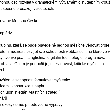
 mohou děti rozvíjet v dramatickém, výtvarném či hudebním krou
é úspěšně prosazují v soutěžích.
nizované Mensou Česko.
ympiády
skupinu, která se bude pravidelně jednou měsíčně věnovat proje
ětem možnost rozvíjet své schopnosti v oblastech, na které ve 
, tvořivé psaní, angličtina, digitální technologie, programování,
 oblasti. Cílem je podpořit jejich zvídavost, kritické myšlení a
ech.
é myšlení a schopnost formulovat myšlenky
icemi, konstrukce z papíru
ch úloh, hledání vlastních strategií
nářů
 ekosystémů, přírodovědné výpravy