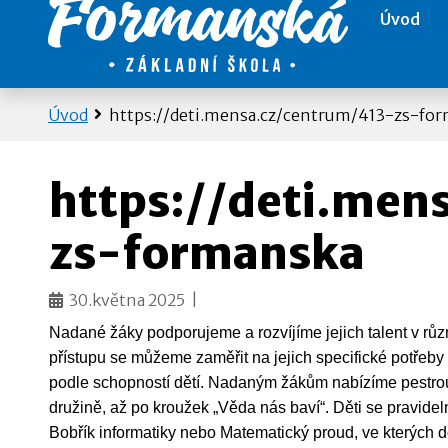
Úvod
Úvod
https://deti.mensa.cz/centrum/413-zs-fo
https://deti.men
zs-formanska
30.května 2025 |
Nadané žáky podporujeme a rozvíjíme jejich talent v růz
přístupu se můžeme zaměřit na jejich specifické potřeb
podle schopností dětí. Nadaným žákům nabízíme pestrou 
družině, až po kroužek „Věda nás baví“. Děti se pravide
Bobřík informatiky nebo Matematický proud, ve kterých 