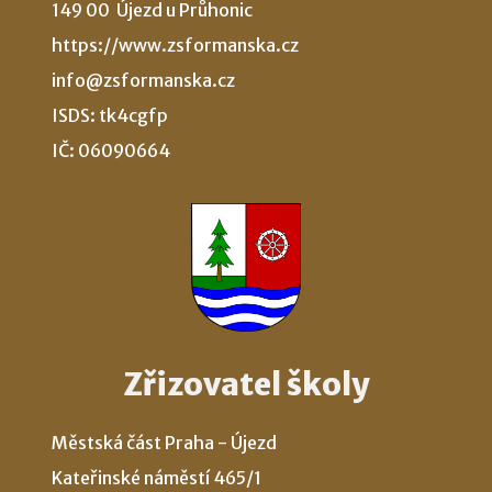
149 00 Újezd u Průhonic
https://www.zsformanska.cz
info@zsformanska.cz
ISDS: tk4cgfp
IČ: 06090664
Zřizovatel školy
Městská část Praha - Újezd
Kateřinské náměstí 465/1