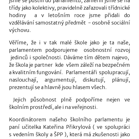
jsme se pustili do parlamentu, zaměřili jsme se na
třídy jako kolektivy, pravidelně zařazovali třídnické
hodiny a v letošním roce jsme přidali do
vzdělávání samostatný předmět - osobně sociální
výchovu.
Věříme, že i v tak malé škole jako je ta naše,
parlamentem podporujeme osobnostní rozvoj
jedinců i společnosti. Dáváme tím dětem najevo,
že škola je partner kde všem záleží na bezpečném
a kvalitním fungování. Parlamentáři spolupracují,
naslouchají, argumentují, diskutují, plánují,
prezentují se a hlavně jsou hlasem všech.
Jejich působnost plně podpoříme nejen ve
školním prostředí, ale i na veřejnosti.
Koordinátorem našeho školního parlamentu je
paní učitelka Kateřina Přikrylová ( ve spolupráci
s vedením školy a ŠPP ), která má zkušenosti jako