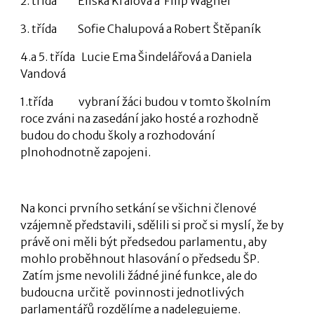
2. třída Eliška Králová a Filip Wágner
3. třída Sofie Chalupová a Robert Štěpaník
4.a 5. třída Lucie Ema Šindelářová a Daniela
Vandová
1.třída vybraní žáci budou v tomto školním
roce zváni na zasedání jako hosté a rozhodně
budou do chodu školy a rozhodování
plnohodnotně zapojeni.
Na konci prvního setkání se všichni členové
vzájemně představili, sdělili si proč si myslí, že by
právě oni měli být předsedou parlamentu, aby
mohlo proběhnout hlasování o předsedu ŠP.
Zatím jsme nevolili žádné jiné funkce, ale do
budoucna určitě povinnosti jednotlivých
parlamentářů rozdělíme a nadelegujeme.