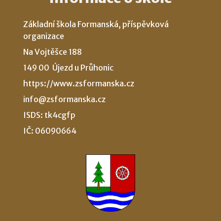
Základní škola Formanská, příspěvková
organizace
Na Vojtěšce 188
149 00 Újezd u Průhonic
https://www.zsformanska.cz
info@zsformanska.cz
ISDS: tk4cgfp
IČ: 06090664