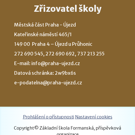
Zřizovatel školy
Městská část Praha - Újezd
Kateřinské náměstí 465/1
149 00 Praha 4 – Újezd u Průhonic
272 690 545, 272 690 692, 737 213 255
E-mail: info@praha-ujezd.cz
Datová schránka: 2w9bx6s
e-podatelna@praha-ujezd.cz
Prohlášení o přístupnosti
Nastavení cookies
Copyright© Základní škola Formanská, příspěvková
organizace