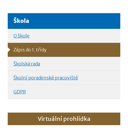
Škola
O škole
Zápis do 1. třídy
Školská rada
Školní poradenské pracoviště
GDPR
Virtuální prohlídka