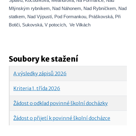
Splavu,
Kocourkova,
Meandrová,
Na Formance,
Nad
Mlýnským rybníkem,
Nad Náhonem,
Nad Rybníčkem, Nad
statkem,
Nad Výpustí,
Pod Formankou,
Práškovská,
Při
Botiči,
Sukovská,
V potocích,
Ve Vilkách
Soubory ke stažení
A výsledky zápisů 2026
Kriteria 1. třída 2026
Žádost o odklad povinné školní docházky
Žádost o přijetí k povinné školní docházce