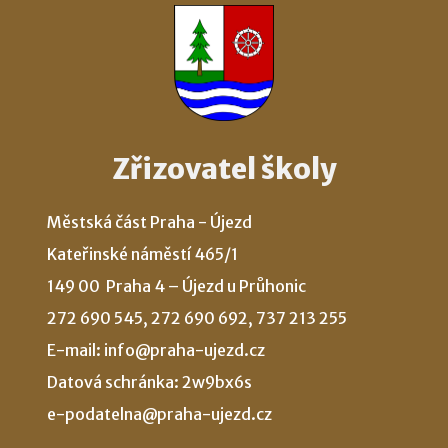
Zřizovatel školy
Městská část Praha - Újezd
Kateřinské náměstí 465/1
149 00 Praha 4 – Újezd u Průhonic
272 690 545, 272 690 692, 737 213 255
E-mail: info@praha-ujezd.cz
Datová schránka: 2w9bx6s
e-podatelna@praha-ujezd.cz