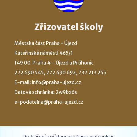
Zřizovatel školy
Městská část Praha - Újezd
Kateřinské náměstí 465/1
149 00 Praha 4 – Újezd u Průhonic
272 690 545, 272 690 692, 737 213 255
E-mail: info@praha-ujezd.cz
Datová schránka: 2w9bx6s
e-podatelna@praha-ujezd.cz
Prohlášení o přístupnosti
Nastavení cookies