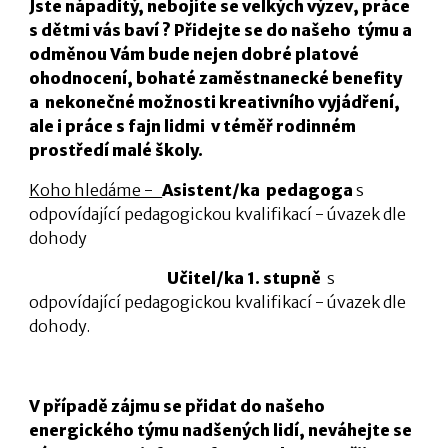
Jste nápaditý, nebojíte se velkých výzev, práce
s dětmi vás baví ? Přidejte se do našeho týmu a
odměnou Vám bude nejen dobré platové
ohodnocení, bohaté zaměstnanecké benefity
a nekonečné možnosti kreativního vyjádření,
ale i práce s fajn lidmi v téměř rodinném
prostředí malé školy.
Koho hledáme -
Asistent/ka pedagoga
s
odpovídající pedagogickou kvalifikací - úvazek dle
dohody
Učitel/ka
1. stupně
s
odpovídající pedagogickou kvalifikací - úvazek dle
dohody.
V případě zájmu se přidat do našeho
energického týmu nadšených lidí, neváhejte se