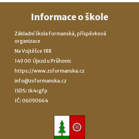
Informace o škole
Základní škola Formanská, příspěvková
organizace
Na Vojtěšce 188
149 00 Újezd u Průhonic
https://www.zsformanska.cz
info@zsformanska.cz
ISDS: tk4cgfp
IČ: 06090664