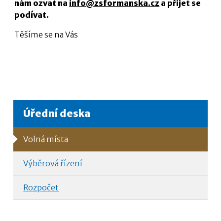
nám ozvat na
info@zsformanska.cz
a přijet se
podívat.
Těšíme se na Vás
Úřední deska
Volná místa
Výběrová řízení
Rozpočet