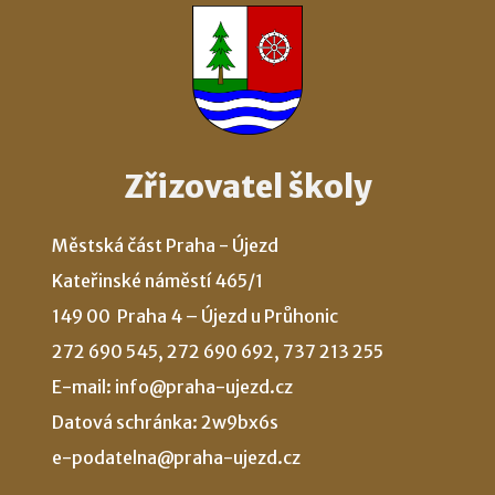
Zřizovatel školy
Městská část Praha - Újezd
Kateřinské náměstí 465/1
149 00 Praha 4 – Újezd u Průhonic
272 690 545, 272 690 692, 737 213 255
E-mail: info@praha-ujezd.cz
Datová schránka: 2w9bx6s
e-podatelna@praha-ujezd.cz