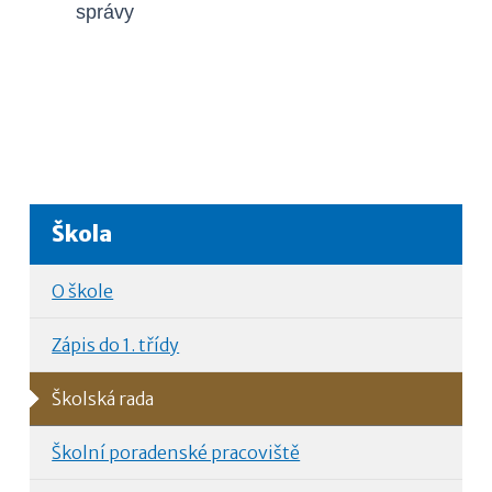
správy
Škola
O škole
Zápis do 1. třídy
Školská rada
Školní poradenské pracoviště